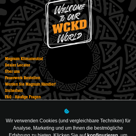
Magnum Klimaneutral
Dealer Locator
Über uns
Feuerwerk Bestellen
Werden Sie Magnum Händler!
Sicherheit
FAQ - Häufige Fragen
Datenschutzerklärung
Impressum
AGB
Wir verwenden Cookies (und vergleichbare Techniken) für
Feuerwerk Kaufen
Analyse, Marketing und um Ihnen die bestmögliche
Newsletter
Erfahrung zu bieten. Klicken Sie auf
konfigurieren
, um