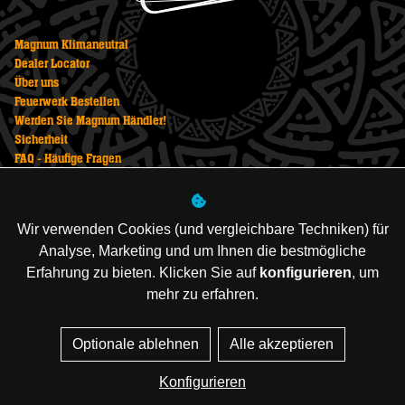
Magnum Klimaneutral
Dealer Locator
Über uns
Feuerwerk Bestellen
Werden Sie Magnum Händler!
Sicherheit
FAQ - Häufige Fragen
Datenschutzerklärung
Impressum
AGB
Wir verwenden Cookies (und vergleichbare Techniken) für
Feuerwerk Kaufen
Analyse, Marketing und um Ihnen die bestmögliche
Newsletter
Erfahrung zu bieten. Klicken Sie auf
konfigurieren
, um
mehr zu erfahren.
Managed hosting
Optionale ablehnen
Alle akzeptieren
Webshop-Entwicklung
Konfigurieren