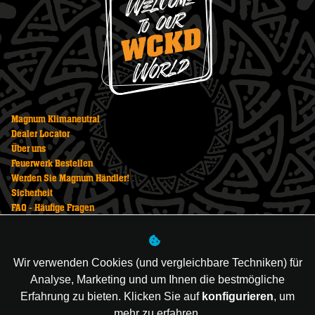
Magnum Klimaneutral
Dealer Locator
Über uns
Feuerwerk Bestellen
Werden Sie Magnum Händler!
Sicherheit
FAQ - Häufige Fragen
Datenschutzerklärung
Impressum
AGB
Wir verwenden Cookies (und vergleichbare Techniken) für
Feuerwerk Kaufen
Analyse, Marketing und um Ihnen die bestmögliche
Newsletter
Erfahrung zu bieten. Klicken Sie auf
konfigurieren
, um
mehr zu erfahren.